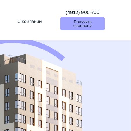
(4912) 900-700
и
О компании
Получить
спеццену